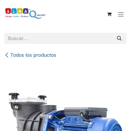
Ir al contenido
Todos los productos