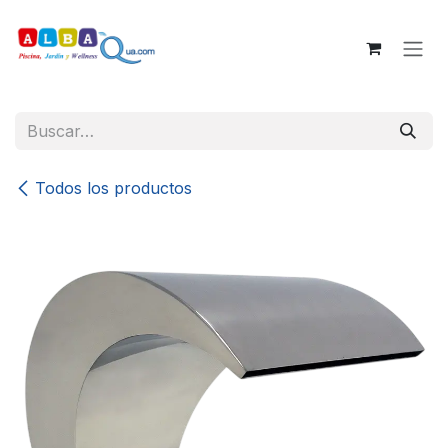
Ir al contenido
Todos los productos